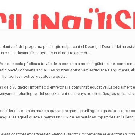
plantació del programa plurilingüe mitjançant el Decret, el Decret-Llei ha estat
 un pas endavant s’ha quedat curt al nostre entendre.
 de l’escola pública a través de la consulta a sociolingüistes i del coneixemen
articipació i consens social. Les nostres AMPA vam estudiar els arguments, els 
llor per les nostres xiquetes i xiquets.
s de divulgació i informació entre tota la comunitat educativa. Especialment en
senyament plurilingüe, del coneixement d’almenys tres llengües, les oficials i u
 considera que l’única manera que un programa plurilingüe siga exitós i que ac
 llengua, és aquell que té almenys un 50% de les matèries impartides en la llen
 d’assignatures impartides en valencià i tendir a incrementar la quantitat i la 