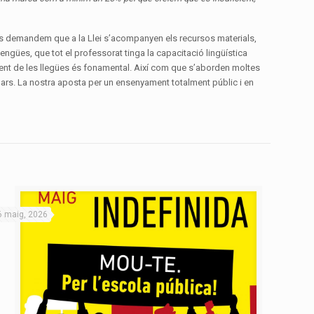
mares demandem que a la Llei s’acompanyen els recursos materials,
engües, que tot el professorat tinga la capacitació lingüística
xement de les llegües és fonamental. Així com que s’aborden moltes
rs. La nostra aposta per un ensenyament totalment públic i en
6 maig, 2026