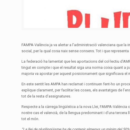
FAMPA-València ja va alertar a l’administració valenciana que la im
social, per la qual cosa naix sense consens. Tot i que representa
La federació ha lamentat que les aportacions del col·lectiu d’AMPA
tingut en compte i que el resultat siga una norma coixa quant a p
majoria va apostar per aquest posicionament que significava el mi
En este sentit les AMPA han reclamat i continuen fent-ho un procé
explique clarament, per facilitar les coses, els avantatges de l’en
tot de la resta d’assignatures.
Respecte a la càrrega lingüística a la nova Llei, FAMPA-València
nostre cas el valencià, de la llengua predominant i d’una tercera
tot el món.
“La llei de plurilingüisme ha de contenir almenys un mínim del 50%