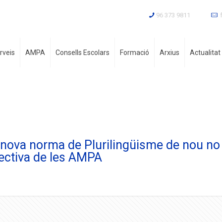
96 373 9811
rveis
AMPA
Consells Escolars
Formació
Arxius
Actualitat
 nova norma de Plurilingüisme de nou no
fectiva de les AMPA