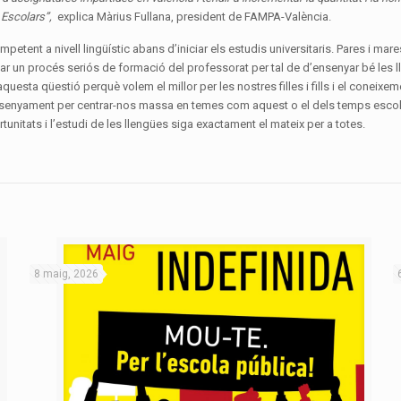
Escolars”,
explica Màrius Fullana, president de FAMPA-València.
petent a nivell lingüístic abans d’iniciar els estudis universitaris. Pares i 
ar un procés seriós de formació del professorat per tal de d’ensenyar bé les ll
uesta qüestió perquè volem el millor per les nostres filles i fills i el conei
nsenyament per centrar-nos massa en temes com aquest o el dels temps escola
unitats i l’estudi de les llengües siga exactament el mateix per a totes.
8 maig, 2026