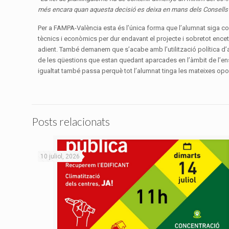
més encara quan aquesta decisió es deixa en mans dels Consells 
Per a FAMPA-València esta és l’única forma que l’alumnat siga com
tècnics i econòmics per dur endavant el projecte i sobretot encet
adient. També demanem que s’acabe amb l’utilització política d’aq
de les qüestions que estan quedant aparcades en l’àmbit de l’e
igualtat també passa perquè tot l’alumnat tinga les mateixes oport
Posts relacionats
10 juliol, 2026