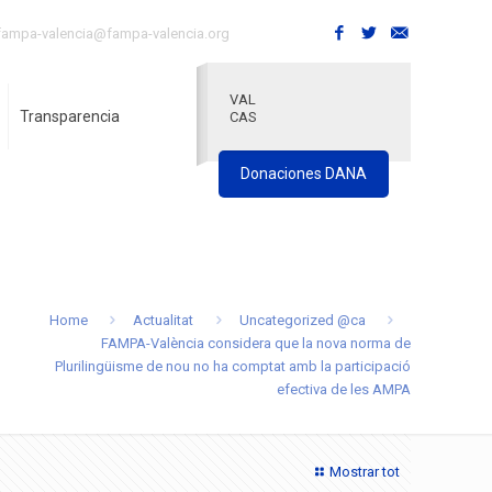
fampa-valencia@fampa-valencia.org
VAL
Transparencia
CAS
Donaciones DANA
Home
Actualitat
Uncategorized @ca
FAMPA-València considera que la nova norma de
Plurilingüisme de nou no ha comptat amb la participació
efectiva de les AMPA
Mostrar tot