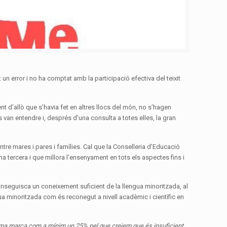
 un error i no ha comptat amb la participació efectiva del teixit
t d’allò que s’havia fet en altres llocs del món, no s’hagen
van entendre i, després d’una consulta a totes elles, la gran
tre mares i pares i famílies. Cal que la Conselleria d’Educació
na tercera i que millora l’ensenyament en tots els aspectes fins i
onseguisca un coneixement suficient de la llengua minoritzada, al
gua minoritzada com és reconegut a nivell acadèmic i científic en
norma marca com a mínim un 25% pel que creiem que és insuficient,