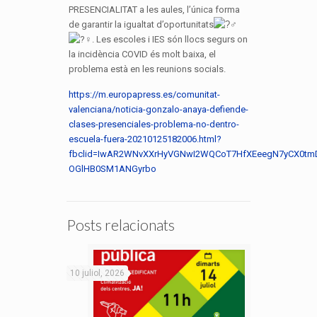
PRESENCIALITAT a les aules, l’única forma
de garantir la igualtat d’oportunitats‍
. Les escoles i IES són llocs segurs on
la incidència COVID és molt baixa, el
problema està en les reunions socials.
https://m.europapress.es/comunitat-
valenciana/noticia-gonzalo-anaya-defiende-
clases-presenciales-problema-no-dentro-
escuela-fuera-20210125182006.html?
fbclid=IwAR2WNvXXrHyVGNwI2WQCoT7HfXEeegN7yCX0tm
OGlHB0SM1ANGyrbo
Posts relacionats
10 juliol, 2026