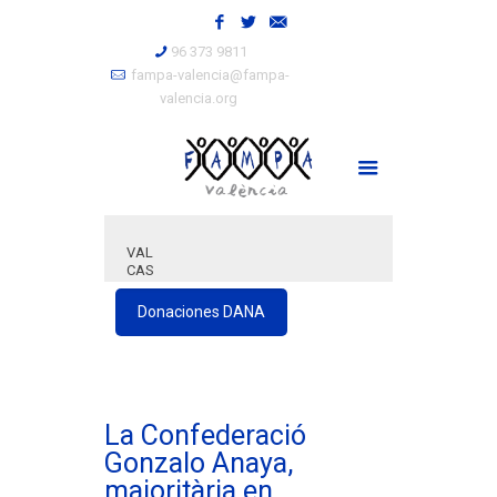
96 373 9811
fampa-valencia@fampa-
valencia.org
VAL
CAS
Donaciones DANA
La Confederació
Gonzalo Anaya,
majoritària en