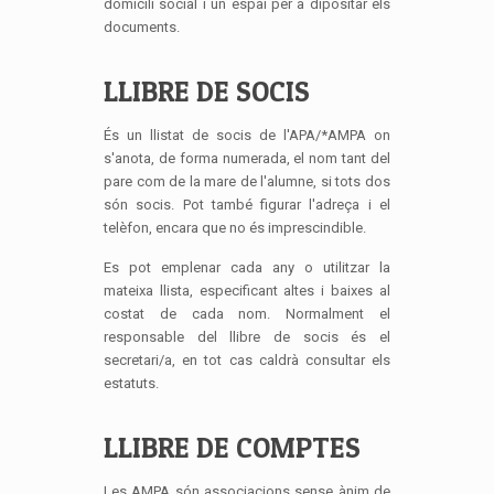
domicili social i un espai per a dipositar els
documents.
LLIBRE DE SOCIS
És un llistat de socis de l'APA/*AMPA on
s'anota, de forma numerada, el nom tant del
pare com de la mare de l'alumne, si tots dos
són socis. Pot també figurar l'adreça i el
telèfon, encara que no és imprescindible.
Es pot emplenar cada any o utilitzar la
mateixa llista, especificant altes i baixes al
costat de cada nom. Normalment el
responsable del llibre de socis és el
secretari/a, en tot cas caldrà consultar els
estatuts.
LLIBRE DE COMPTES
Les AMPA són associacions sense ànim de