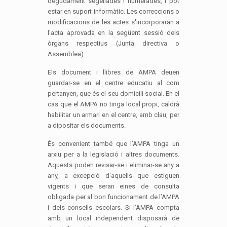
degudament segellades i numerades, i pot
estar en suport informàtic. Les correccions o
modificacions de les actes s'incorporaran a
l'acta aprovada en la següent sessió dels
òrgans respectius (Junta directiva o
Assemblea).
Els document i llibres de AMPA deuen
guardar-se en el centre educatiu al com
pertanyen, que és el seu domicili social. En el
cas que el AMPA no tinga local propi, caldrà
habilitar un armari en el centre, amb clau, per
a dipositar els documents.
És convenient també que l’AMPA tinga un
arxiu per a la legislació i altres documents.
Aquests poden revisar-se i eliminar-se any a
any, a excepció d'aquells que estiguen
vigents i que seran eines de consulta
obligada per al bon funcionament de l’AMPA
i dels consells escolars. Si l’AMPA compta
amb un local independent disposarà de