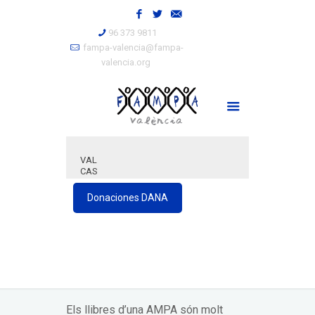
96 373 9811
fampa-valencia@fampa-
valencia.org
VAL
CAS
Donaciones DANA
Els llibres d’una AMPA són molt