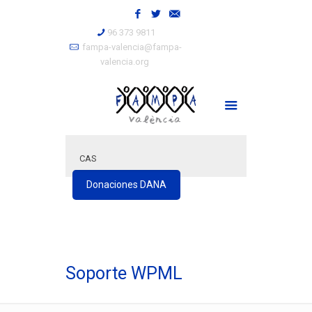
96 373 9811
fampa-valencia@fampa-
valencia.org
CAS
Donaciones DANA
Soporte WPML