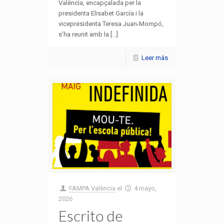
València, encapçalada per la
presidenta Elisabet García i la
vicepresidenta Teresa Juan-Mompó,
s’ha reunit amb la [...]
Leer más
FAMPA València
el
4 mayo,
2026
Escrito de