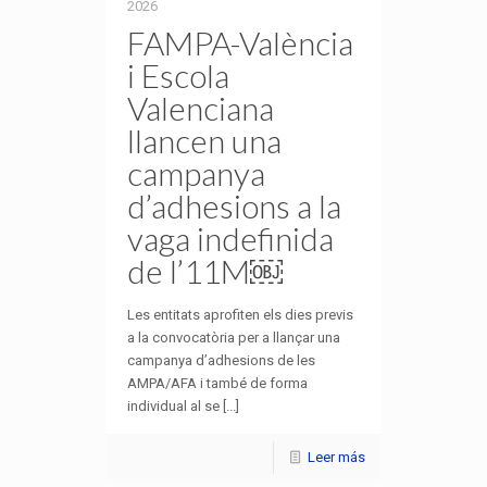
2026
FAMPA-València
i Escola
Valenciana
llancen una
campanya
d’adhesions a la
vaga indefinida
de l’11M￼
Les entitats aprofiten els dies previs
a la convocatòria per a llançar una
campanya d’adhesions de les
AMPA/AFA i també de forma
individual al se [...]
Leer más