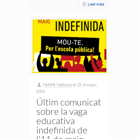
Leer más
FAMPA València
el
8 mayo,
2026
Últim comunicat
sobre la vaga
educativa
indefinida de
l’11 de maig