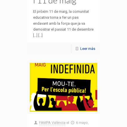
El pròxim 11 de maig, la comunitat
educativa torna a fer un pas
endavant amb la força que ja va
demostrar el passat 11 de desembre
[…] [...]
Leer más
FAMPA València
el
6 mayo,