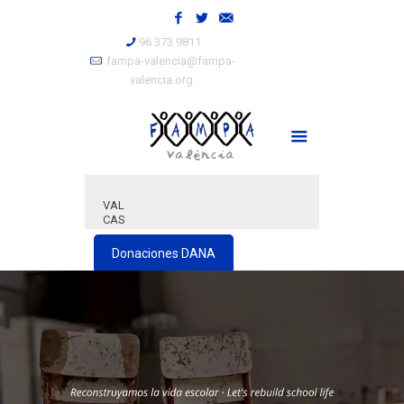
96 373 9811
fampa-valencia@fampa-
valencia.org
VAL
CAS
Donaciones DANA