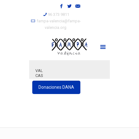
96 373 9811
fampa-valencia@fampa-
valencia.org
VAL
CAS
Donaciones DANA