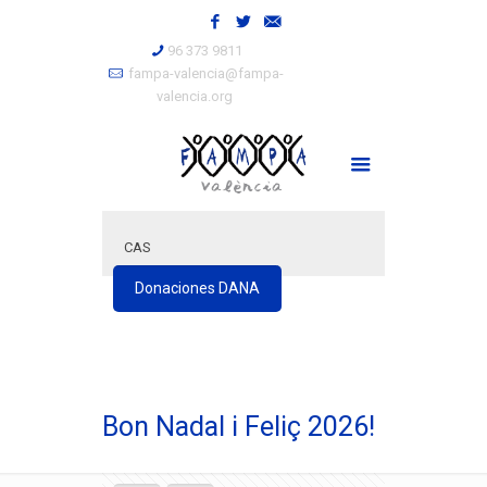
96 373 9811
fampa-valencia@fampa-
valencia.org
CAS
Donaciones DANA
Bon Nadal i Feliç 2026!