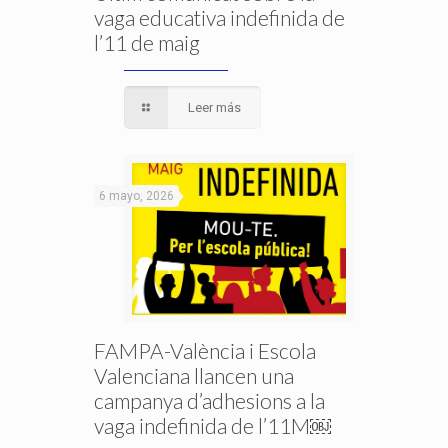
vaga educativa indefinida de
l’11 de maig
Leer más
6 mayo, 2026
FAMPA-València i Escola
Valenciana llancen una
campanya d’adhesions a la
vaga indefinida de l’11M￼