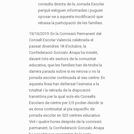
consulta directa de la Jornada Escolar
perquè estiguen informades i puguen
oposar-se a aquesta modificació que
rebaixa la participació de les famílies.
19/10/2019. En la Comissió Permanent del
Consell Escolar Valencià celebrada el
passat divendres 18 d’octubre, la
Confederació Gonzalo Anaya ha insistit,
davant tots els sectors de la comunitat
educativa, que les famílies han de tindre la
darrera paraula sobre si es renova o no la
jornada escolar continuada al seu centre. En
aquesta línea han defensat l’esmena a la
totalitat i la retirada de la disposició
transitòria per la qual sols els Consells
Escolars de centre per 2/3 poden decidir si
es dona continuïtat al pla específic de
jornada escolar en 523 centres educatius.
Vint i quatre hores després de la comissió
permanent, la Confederació Gonzalo Anaya