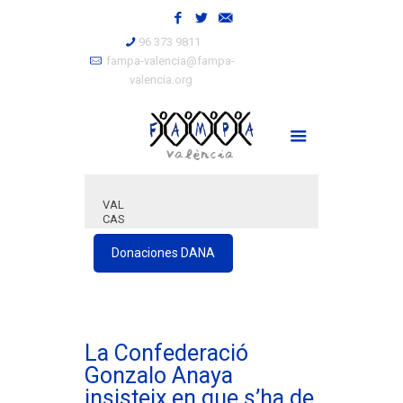
96 373 9811
fampa-valencia@fampa-
valencia.org
VAL
CAS
Donaciones DANA
La Confederació
Gonzalo Anaya
insisteix en que s’ha de