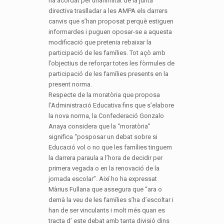
ha acordat per unanimitat de la junta
directiva traslladar a les AMPA els darrers
canvis que s’han proposat perquè estiguen
informardes i puguen oposar-se a aquesta
modificació que pretenia rebaixar la
participació de les famílies. Tot açò amb
l’objectius de reforçar totes les fòrmules de
participació de les famílies presents en la
present norma.
Respecte de la moratòria que proposa
l’Administració Educativa fins que s’elabore
la nova norma, la Confederació Gonzalo
Anaya considera que la “moratòria”
significa “posposar un debat sobre si
Educació vol o no que les famílies tinguem
la darrera paraula a l’hora de decidir per
primera vegada o en la renovació de la
jornada escolar”. Així ho ha expressat
Màrius Fullana que assegura que “ara o
demà la veu de les famílies s’ha d’escoltar i
han de ser vinculants i molt més quan es
tracta d’ este debat amb tanta divisió dins