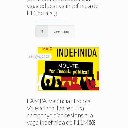
vaga educativa indefinida de
l’11 de maig
Leer más
6 mayo, 2026
FAMPA-València i Escola
Valenciana llancen una
campanya d’adhesions a la
vaga indefinida de l’11M￼