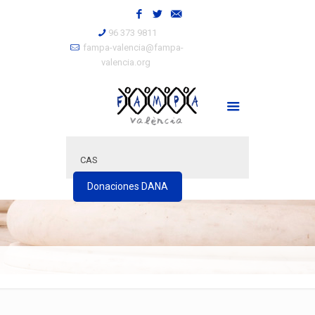
96 373 9811
fampa-valencia@fampa-
valencia.org
CAS
Donaciones DANA