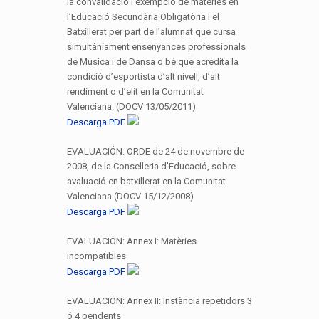
la convalidació i exempció de matèries en
l’Educació Secundària Obligatòria i el
Batxillerat per part de l’alumnat que cursa
simultàniament ensenyances professionals
de Música i de Dansa o bé que acredita la
condició d’esportista d’alt nivell, d’alt
rendiment o d’elit en la Comunitat
Valenciana. (DOCV 13/05/2011)
Descarga PDF
EVALUACIÓN: ORDE de 24 de novembre de
2008, de la Conselleria d'Educació, sobre
avaluació en batxillerat en la Comunitat
Valenciana (DOCV 15/12/2008)
Descarga PDF
EVALUACIÓN: Annex I: Matèries
incompatibles
Descarga PDF
EVALUACIÓN: Annex II: Instància repetidors 3
ó 4 pendents