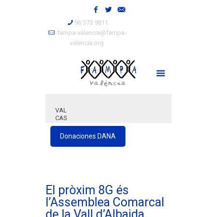
96 373 9811
fampa-valencia@fampa-
valencia.org
VAL
CAS
Donaciones DANA
El pròxim 8G és
l’Assemblea Comarcal
de la Vall d’Albaida