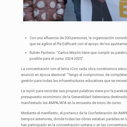
Con una afluencia de 200 personas, la organización consider
que se agilice el Pla Edificant con el apoyo de los ayuntami
Rubén Pacheco: “Carlos Mazón tiene que cumplir su palabra y 
posible para el curso 2024-2025”.
La concentración con el lema «Con cada obra construimos educaci
anunció en época electoral: “Tengo el compromiso de completar el
gestión para todas las infraestructuras educativas que se neces
La razón para recordar sus propias palabras viene por la paraliz
presupuesto económico de la Generalidad Valenciana destinado a
manifestado las AMPA/AFA en la encuesta de inicio de curso.
Mediante el manifiesto, el portavoz de la Confederación de AM
tiempos anteriores, donde todas las obras estaban paradas en la
han participado en la concentración unitaria o en las concentrac