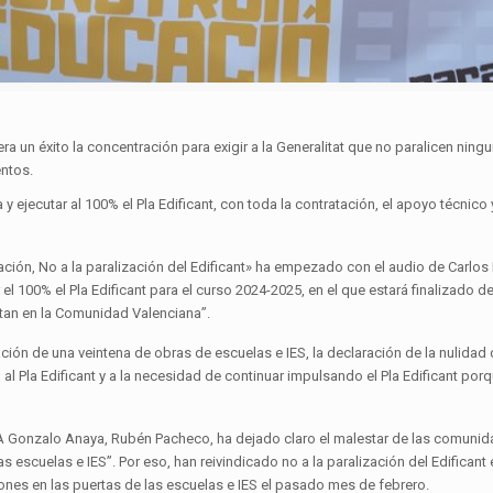
a un éxito la concentración para exigir a la Generalitat que no paralicen ningu
entos.
ejecutar al 100% el Pla Edificant, con toda la contratación, el apoyo técnico 
ón, No a la paralización del Edificant» ha empezado con el audio de Carlos 
 100% el Pla Edificant para el curso 2024-2025, en el que estará finalizado 
itan en la Comunidad Valenciana”.
ación de una veintena de obras de escuelas e IES, la declaración de la nulidad
l Pla Edificant y a la necesidad de continuar impulsando el Pla Edificant po
PA Gonzalo Anaya, Rubén Pacheco, ha dejado claro el malestar de las comunid
s escuelas e IES”. Por eso, han reivindicado no a la paralización del Edifica
iones en las puertas de las escuelas e IES el pasado mes de febrero.