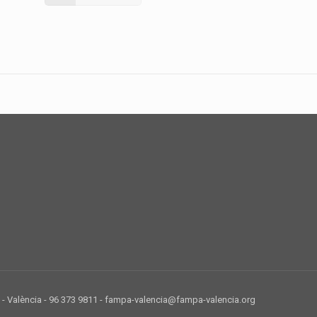
 - València - 96 373 9811 - fampa-valencia@fampa-valencia.org