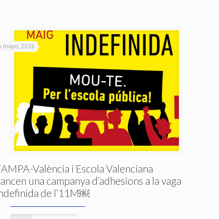
6 mayo, 2026
FAMPA-València i Escola Valenciana
llancen una campanya d’adhesions a la vaga
indefinida de l’11M￼