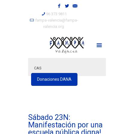
96 373 9811
fampa-valencia@fampa-
valencia.org
CAS
Donaciones DANA
Sábado 23N:
Manifestación por una
escuela pública digna!