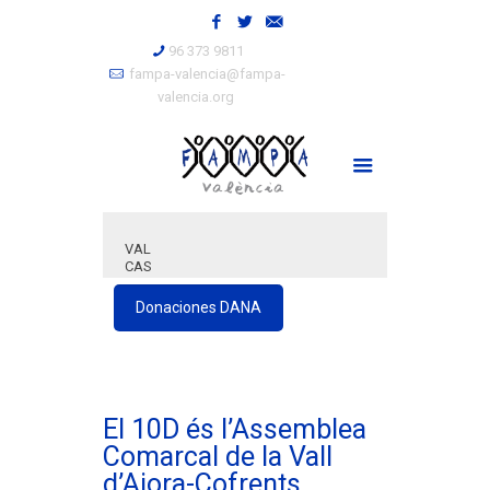
96 373 9811
fampa-valencia@fampa-
valencia.org
VAL
CAS
Donaciones DANA
El 10D és l’Assemblea
Comarcal de la Vall
d’Aiora-Cofrents