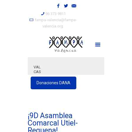
96 373 9811
fampa-valencia@fampa-
valencia.org
VAL
CAS
Donaciones DANA
¡9D Asamblea
Comarcal Utiel-
Requena!