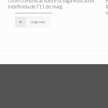
Últim comunicat sobre la vaga educativa
indefinida de l’11 de maig
Llegir més