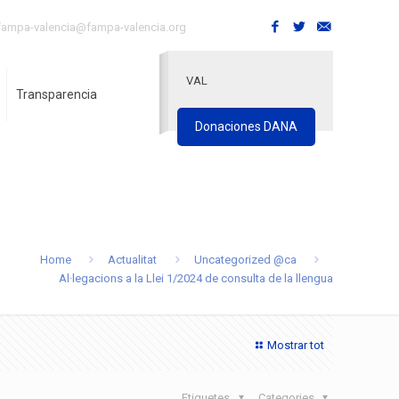
fampa-valencia@fampa-valencia.org
VAL
Transparencia
Donaciones DANA
Home
Actualitat
Uncategorized @ca
Al·legacions a la Llei 1/2024 de consulta de la llengua
Mostrar tot
Etiquetes
Categories