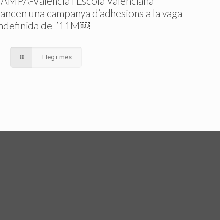
FAMPA-València i Escola Valenciana
llancen una campanya d’adhesions a la vaga
indefinida de l’11M￼
Llegir més