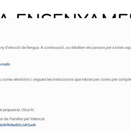
 juny d’elecció de llengua. A continuació, us detallem els passos per a totes aq
posals
u correu electrònic i segueix les instruccions que rebràs per correu per complet
ar propuesta
. Clica-hi.
es de
Famílies pel Valencià.
qle9vWfN9wBStJvRQwN