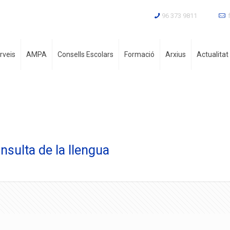
96 373 9811
rveis
AMPA
Consells Escolars
Formació
Arxius
Actualitat
nsulta de la llengua