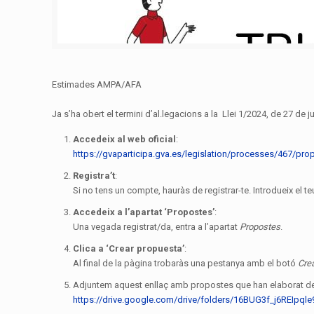
Estimades AMPA/AFA
Ja s’ha obert el termini d’al.legacions a la Llei 1/2024, de 27 de
Accedeix al web oficial
:
https://gvaparticipa.gva.es/legislation/processes/467/pro
Registra’t
:
Si no tens un compte, hauràs de registrar-te. Introdueix el te
Accedeix a l’apartat ‘Propostes’
:
Una vegada registrat/da, entra a l’apartat
Propostes
.
Clica a ‘Crear propuesta’
:
Al final de la pàgina trobaràs una pestanya amb el botó
Cre
Adjuntem aquest enllaç amb propostes que han elaborat d
https://drive.google.com/drive/folders/16BUG3f_j6REIp