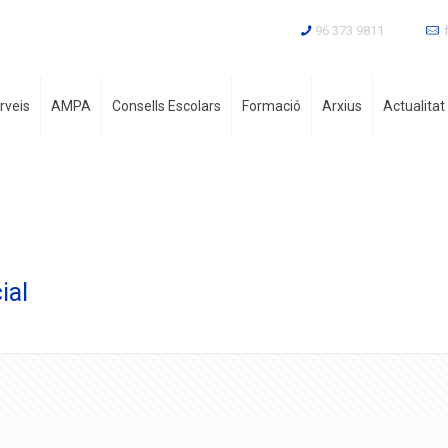
96 373 9811
rveis
AMPA
Consells Escolars
Formació
Arxius
Actualitat
ial