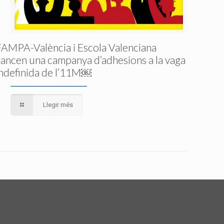
FAMPA-València i Escola Valenciana
llancen una campanya d’adhesions a la vaga
indefinida de l’11M￼
Llegir més