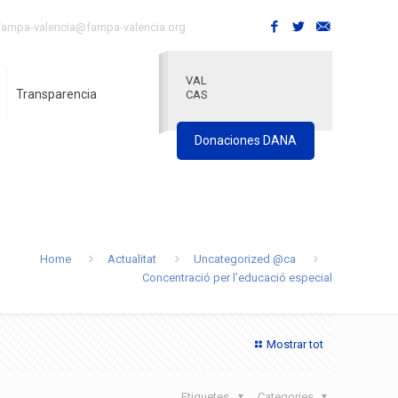
fampa-valencia@fampa-valencia.org
VAL
Transparencia
CAS
Donaciones DANA
Home
Actualitat
Uncategorized @ca
Concentració per l’educació especial
Mostrar tot
Etiquetes
Categories