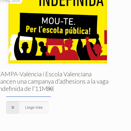
6 maig, 2026
FAMPA-València i Escola Valenciana
llancen una campanya d’adhesions a la vaga
indefinida de l’11M￼
Llegir més