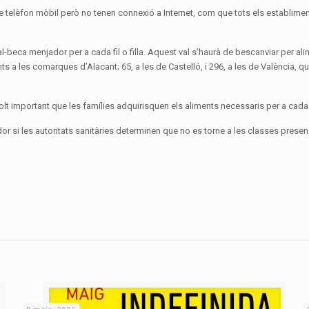
 telèfon mòbil però no tenen connexió a Internet, com que tots els establimen
al-beca menjador per a cada fil o filla. Aquest val s’haurà de bescanviar per 
nts a les comarques d’Alacant; 65, a les de Castelló, i 296, a les de València, 
 important que les famílies adquirisquen els aliments necessaris per a cada fil
or si les autoritats sanitàries determinen que no es torne a les classes presenc