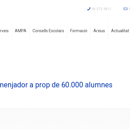
96 373 9811
rveis
AMPA
Consells Escolars
Formació
Arxius
Actualitat
a menjador a prop de 60.000 alumnes