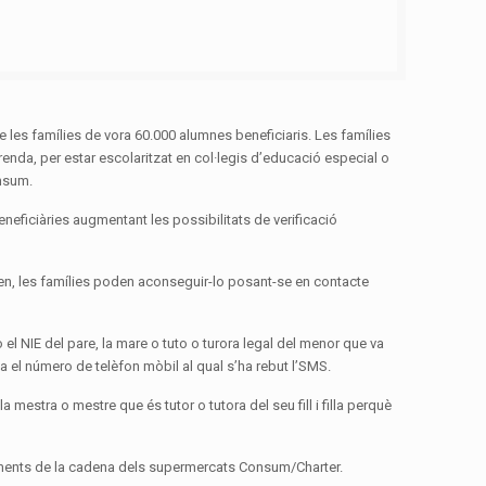
 les famílies de vora 60.000 alumnes beneficiaris. Les famílies
enda, per estar escolaritzat en col·legis d’educació especial o
onsum.
eneficiàries augmentant les possibilitats de verificació
itzen, les famílies poden aconseguir-lo posant-se en contacte
 el NIE del pare, la mare o tuto o turora legal del menor que va
a el número de telèfon mòbil al qual s’ha rebut l’SMS.
a mestra o mestre que és tutor o tutora del seu fill i filla perquè
bliments de la cadena dels supermercats Consum/Charter.