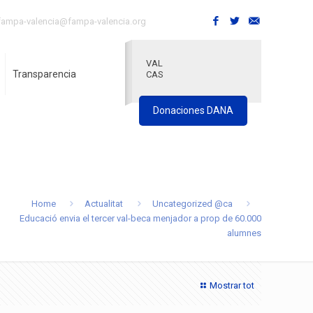
fampa-valencia@fampa-valencia.org
VAL
Transparencia
CAS
Donaciones DANA
Home
Actualitat
Uncategorized @ca
Educació envia el tercer val-beca menjador a prop de 60.000
alumnes
Mostrar tot