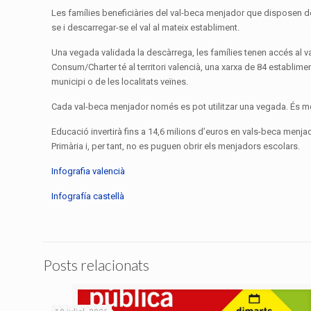
Les famílies beneficiàries del val-beca menjador que disposen de
se i descarregar-se el val al mateix establiment.
Una vegada validada la descàrrega, les famílies tenen accés al v
Consum/Charter té al territori valencià, una xarxa de 84 establime
municipi o de les localitats veïnes.
Cada val-beca menjador només es pot utilitzar una vegada. És molt
Educació invertirà fins a 14,6 milions d’euros en vals-beca menjad
Primària i, per tant, no es puguen obrir els menjadors escolars.
Infografia valencià
Infografía castellà
Posts relacionats