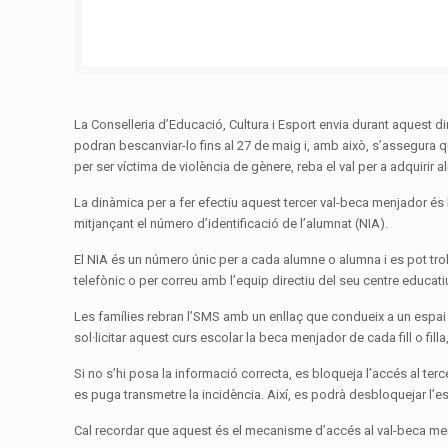
La Conselleria d’Educació, Cultura i Esport envia durant aquest d
podran bescanviar-lo fins al 27 de maig i, amb això, s’assegura 
per ser víctima de violència de gènere, reba el val per a adquir
La dinàmica per a fer efectiu aquest tercer val-beca menjador és l
mitjançant el número d’identificació de l’alumnat (NIA).
El NIA és un número únic per a cada alumne o alumna i es pot troba
telefònic o per correu amb l’equip directiu del seu centre educatiu o
Les famílies rebran l’SMS amb un enllaç que condueix a un espai en 
sol·licitar aquest curs escolar la beca menjador de cada fill o fi
Si no s’hi posa la informació correcta, es bloqueja l’accés al terce
es puga transmetre la incidència. Així, es podrà desbloquejar l’es
Cal recordar que aquest és el mecanisme d’accés al val-beca menj