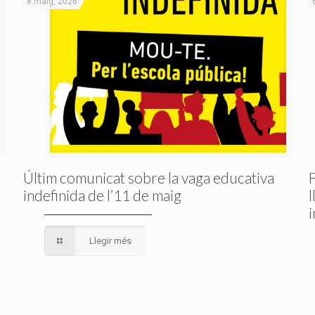
8 maig, 2026
Últim comunicat sobre la vaga educativa
indefinida de l’11 de maig
Llegir més