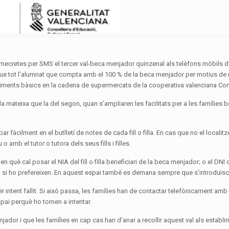
imecretes per SMS el tercer val-beca menjador quinzenal als telèfons mòbils de
que tot l’alumnat que compta amb el 100 % de la beca menjador per motius de r
ir aliments bàsics en la cadena de supermercats de la cooperativa valenciana C
a mateixa que la del segon, quan s’ampliaren les facilitats per a les famílies b
r fàcilment en el butlletí de notes de cada fill o filla. En cas que no el local
 amb el tutor o tutora dels seus fills i filles.
què cal posar el NIA del fill o filla beneficiari de la beca menjador; o el DNI o
lla, si ho prefereixen. En aquest espai també es demana sempre que s’introduïsc
r intent fallit. Si això passa, les famílies han de contactar telefònicament amb l
pai perquè ho tornen a intentar.
ador i que les famílies en cap cas han d’anar a recollir aquest val als esta