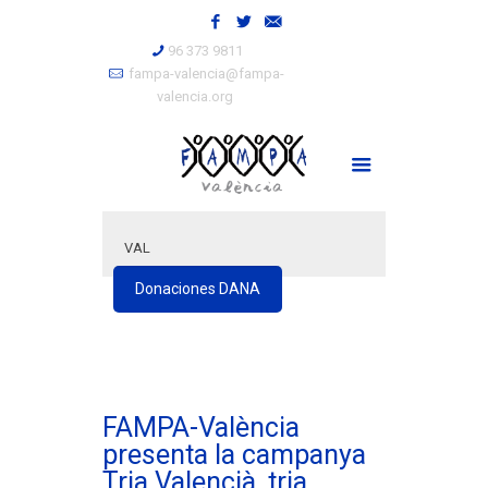
96 373 9811
fampa-valencia@fampa-
valencia.org
VAL
Donaciones DANA
FAMPA-València
presenta la campanya
Tria Valencià, tria