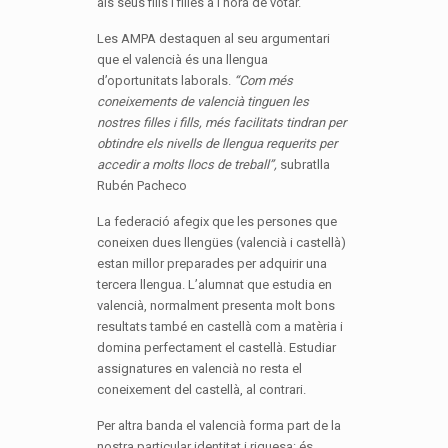
als seus fills i filles a l’hora de votar.
Les AMPA destaquen al seu argumentari
que el valencià és una llengua
d’oportunitats laborals.
“Com més
coneixements de valencià tinguen les
nostres filles i fills, més facilitats tindran per
obtindre els nivells de llengua requerits per
accedir a molts llocs de treball”,
subratlla
Rubén Pacheco
La federació afegix que les persones que
coneixen dues llengües (valencià i castellà)
estan millor preparades per adquirir una
tercera llengua. L’alumnat que estudia en
valencià, normalment presenta molt bons
resultats també en castellà com a matèria i
domina perfectament el castellà. Estudiar
assignatures en valencià no resta el
coneixement del castellà, al contrari.
Per altra banda el valencià forma part de la
nostra particular identitat i riquesa: és