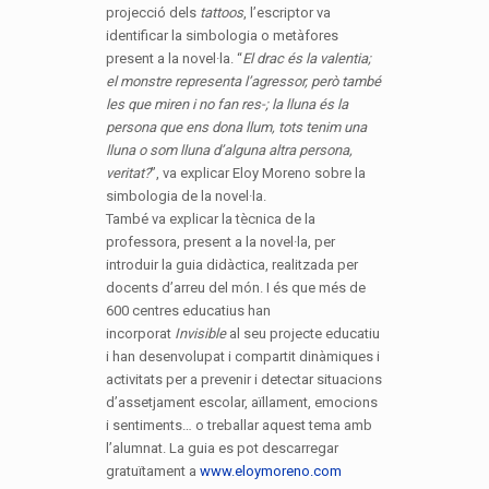
projecció dels
tattoos
, l’escriptor va
identificar la simbologia o metàfores
present a la novel·la. “
El drac és la valentia;
el monstre representa l’agressor, però també
les que miren i no fan res-; la lluna és la
persona que ens dona llum, tots tenim una
lluna o som lluna d’alguna altra persona,
veritat?
”, va explicar Eloy Moreno sobre la
simbologia de la novel·la.
També va explicar la tècnica de la
professora, present a la novel·la, per
introduir la guia didàctica, realitzada per
docents d’arreu del món. I és que més de
600 centres educatius han
incorporat
Invisible
al seu projecte educatiu
i han desenvolupat i compartit dinàmiques i
activitats per a prevenir i detectar situacions
d’assetjament escolar, aïllament, emocions
i sentiments… o treballar aquest tema amb
l’alumnat. La guia es pot descarregar
gratuïtament a
www.eloymoreno.com