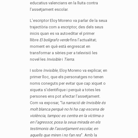
educatius valencians en la lluita contra
l’assetjament escolar.
L’escriptor Eloy Moreno va parlar de la seua
trajectòria com a escriptor, des dels seus
inicis quan es va autoeditar el primer
llibre
El bolígrafo
verde
fins l’actualitat;
moment en què està engrescat en
transformar a sèries per a televisió les
novel·les
Invisible
i
Tierra
.
I sobre
Invisible
, Eloy Moreno va explicar, en
primer lloc, que els personatges no tenen
noms coneguts per evitar que cap xiquet o
xiqueta s’identifique i perquè a totes les
persones ens pot afectar l’assetjament.
Com va exposar, “l
a narració de Invisible és
molt blanca perquè no hi ha cap escena de
violència, tampoc es centra en la víctima o
en l’agressor, posa la seua mirada en els
testimonis de l’assetjament escolar, en
aquells que miren i no fan res
”. Amb la