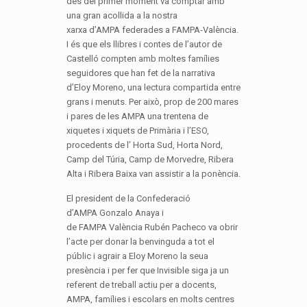
des del primer moment va comptar amb
una gran acollida a la nostra
xarxa d’AMPA federades a FAMPA-València.
I és que els llibres i contes de l’autor de
Castelló compten amb moltes famílies
seguidores que han fet de la narrativa
d’Eloy Moreno, una lectura compartida entre
grans i menuts. Per això, prop de 200 mares
i pares de les AMPA una trentena de
xiquetes i xiquets de Primària i l’ESO,
procedents de l’ Horta Sud, Horta Nord,
Camp del Túria, Camp de Morvedre, Ribera
Alta i Ribera Baixa van assistir a la ponència.
El president de la Confederació
d’AMPA Gonzalo Anaya i
de FAMPA València Rubén Pacheco va obrir
l’acte per donar la benvinguda a tot el
públic i agrair a Eloy Moreno la seua
presència i per fer que Invisible siga ja un
referent de treball actiu per a docents,
AMPA, famílies i escolars en molts centres