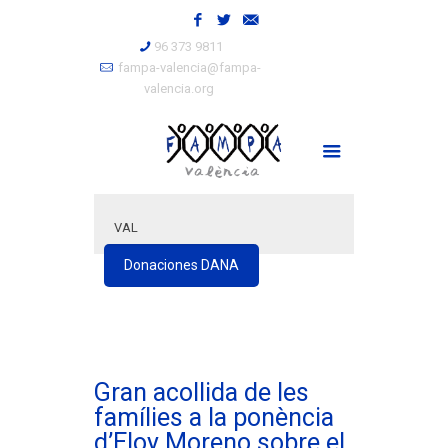
96 373 9811
fampa-valencia@fampa-
valencia.org
VAL
Donaciones DANA
Gran acollida de les
famílies a la ponència
d’Eloy Moreno sobre el