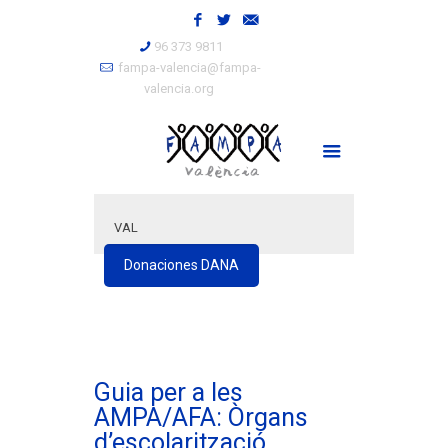
96 373 9811
fampa-valencia@fampa-
valencia.org
VAL
Donaciones DANA
Guia per a les
AMPA/AFA: Òrgans
d’escolarització