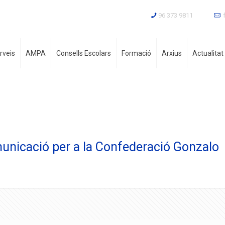
96 373 9811
rveis
AMPA
Consells Escolars
Formació
Arxius
Actualitat
municació per a la Confederació Gonzalo