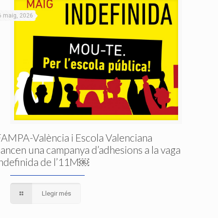
6 maig, 2026
FAMPA-València i Escola Valenciana
llancen una campanya d’adhesions a la vaga
indefinida de l’11M￼
Llegir més