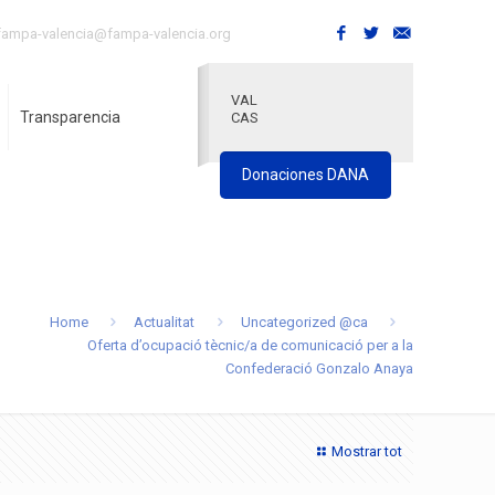
fampa-valencia@fampa-valencia.org
VAL
Transparencia
CAS
Donaciones DANA
Home
Actualitat
Uncategorized @ca
Oferta d’ocupació tècnic/a de comunicació per a la
Confederació Gonzalo Anaya
Mostrar tot