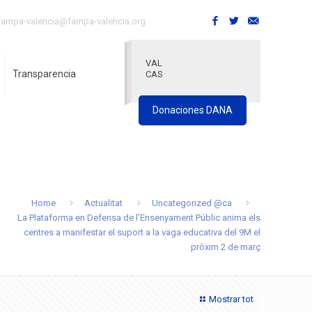
fampa-valencia@fampa-valencia.org
VAL
Transparencia
CAS
Donaciones DANA
Home
Actualitat
Uncategorized @ca
La Plataforma en Defensa de l’Ensenyament Públic anima els
centres a manifestar el suport a la vaga educativa del 9M el
pròxim 2 de març
Mostrar tot