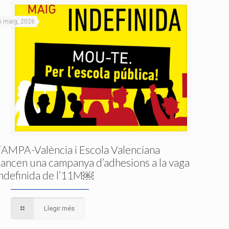
6 maig, 2026
FAMPA-València i Escola Valenciana
llancen una campanya d’adhesions a la vaga
indefinida de l’11M￼
Llegir més