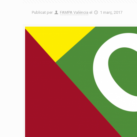
Publicat per
FAMPA València
el
1 març, 2017