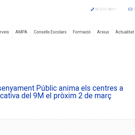
96 373 9811
rveis
AMPA
Consells Escolars
Formació
Arxius
Actualitat
senyament Públic anima els centres a
ucativa del 9M el pròxim 2 de març