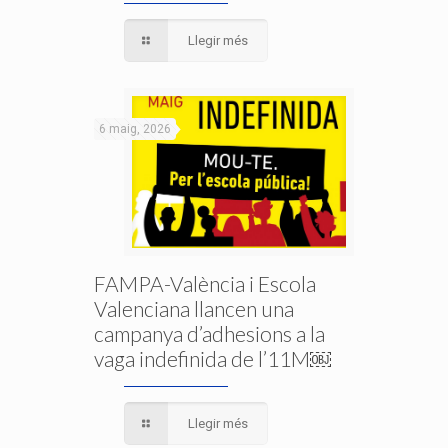
Llegir més
6 maig, 2026
FAMPA-València i Escola
Valenciana llancen una
campanya d’adhesions a la
vaga indefinida de l’11M￼
Llegir més