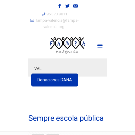
96 373 9811
fampa-valencia@fampa-
valencia.org
VAL
Donaciones DANA
Sempre escola pública