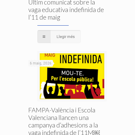
Últim comunicat sobre la
vaga educativa indefinida de
l’11 de maig
Llegir més
6 maig, 2026
FAMPA-València i Escola
Valenciana llancen una
campanya d’adhesions a la
vaga indefinida de l’11M￼