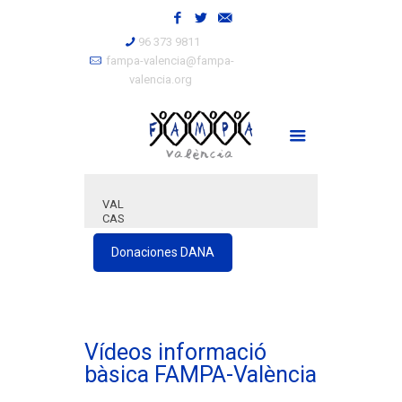
96 373 9811
fampa-valencia@fampa-
valencia.org
VAL
CAS
Donaciones DANA
Vídeos informació
bàsica FAMPA-València