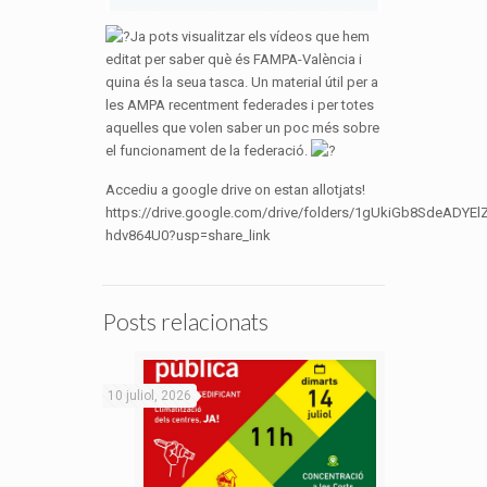
Ja pots visualitzar els vídeos que hem
editat per saber què és FAMPA-València i
quina és la seua tasca. Un material útil per a
les AMPA recentment federades i per totes
aquelles que volen saber un poc més sobre
el funcionament de la federació.
Accediu a google drive on estan allotjats!
https://drive.google.com/drive/folders/1gUkiGb8SdeADYE
hdv864U0?usp=share_link
Posts relacionats
10 juliol, 2026