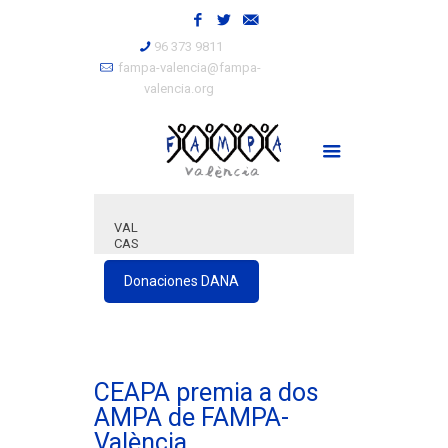
96 373 9811
fampa-valencia@fampa-
valencia.org
VAL
CAS
Donaciones DANA
CEAPA premia a dos
AMPA de FAMPA-
València