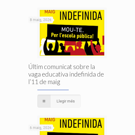
8 maig, 2026
Últim comunicat sobre la
vaga educativa indefinida de
l’11 de maig
Llegir més
6 maig, 2026