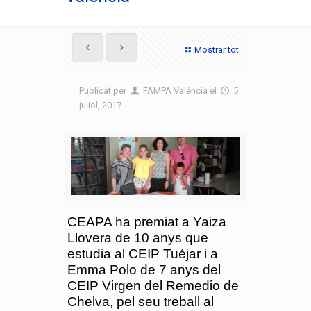
Mostrar tot
Publicat per
FAMPA València
el
5
juliol, 2017
CEAPA ha premiat a Yaiza
Llovera de 10 anys que
estudia al CEIP Tuéjar i a
Emma Polo de 7 anys del
CEIP Virgen del Remedio de
Chelva, pel seu treball al