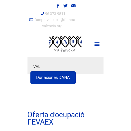
96 373 9811
fampa-valencia@fampa-
valencia.org
VAL
Donaciones DANA
Oferta d’ocupació
FEVAEX