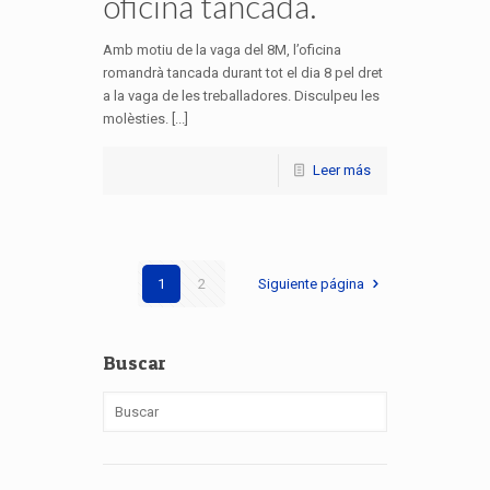
oficina tancada.
Amb motiu de la vaga del 8M, l’oficina
romandrà tancada durant tot el dia 8 pel dret
a la vaga de les treballadores. Disculpeu les
molèsties. [...]
Leer más
1
2
Siguiente página
Buscar