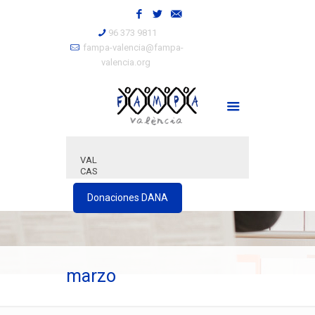
96 373 9811
fampa-valencia@fampa-
valencia.org
VAL
CAS
Donaciones DANA
marzo