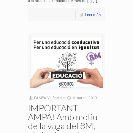
a la brutícia acumulada de més de […] [...]
Leer más
FAMPA València
el
6 marzo, 2019
IMPORTANT
AMPA! Amb motiu
de la vaga del 8M,