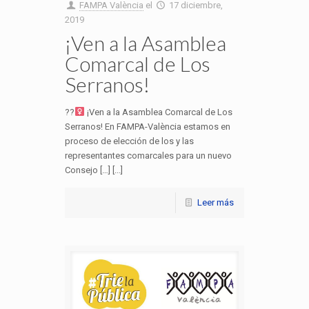
FAMPA València
el
17 diciembre,
2019
¡Ven a la Asamblea
Comarcal de Los
Serranos!
??‍
¡Ven a la Asamblea Comarcal de Los
Serranos! En FAMPA-València estamos en
proceso de elección de los y las
representantes comarcales para un nuevo
Consejo […] [...]
Leer más