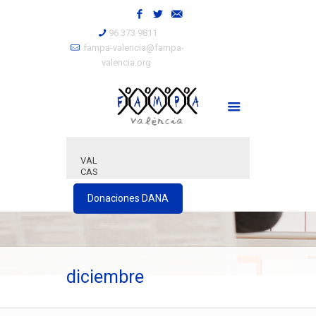
96 373 9811
fampa-valencia@fampa-
valencia.org
VAL
CAS
Donaciones DANA
diciembre