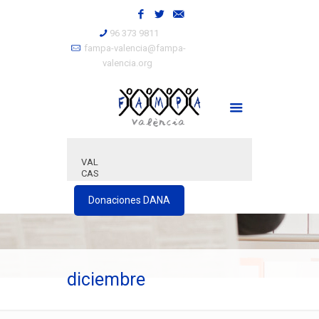
96 373 9811
fampa-valencia@fampa-
valencia.org
VAL
CAS
Donaciones DANA
diciembre