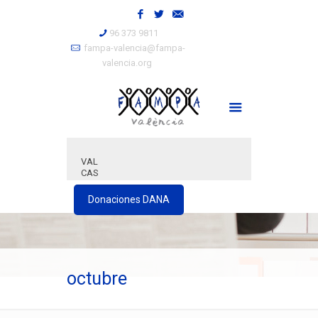
96 373 9811
fampa-valencia@fampa-
valencia.org
VAL
CAS
Donaciones DANA
octubre