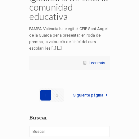
comunidad
educativa
FAMPA-València ha elegit el CEIP Sant Àngel
de la Guarda per a presentar, en roda de
premsa, la valoració de l’inici del curs
escolar i les […] [...]
Leer más
1
2
Siguiente página
Buscar