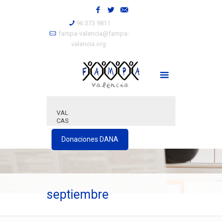
96 373 9811
fampa-valencia@fampa-
valencia.org
VAL
CAS
Donaciones DANA
septiembre