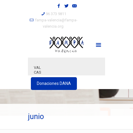
96 373 9811
fampa-valencia@fampa-
valencia.org
VAL
CAS
Donaciones DANA
junio