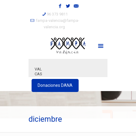
96 373 9811
fampa-valencia@fampa-
valencia.org
VAL
CAS
Donaciones DANA
diciembre