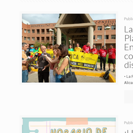
Publ
La
Pl
En
co
di
• La 
Alica
Publ
¡