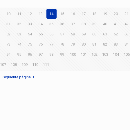
10
11
12
13
14
15
16
17
18
19
20
21
31
32
33
34
35
36
37
38
39
40
41
42
52
53
54
55
56
57
58
59
60
61
62
63
73
74
75
76
77
78
79
80
81
82
83
84
94
95
96
97
98
99
100
101
102
103
104
105
107
108
109
110
111
Siguiente página