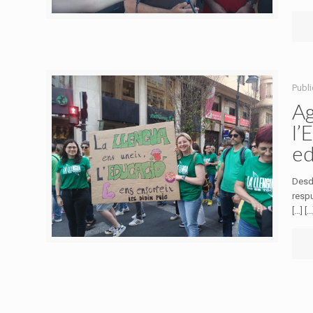
Publ
Ag
l’
ed
Desd
resp
[…] [...