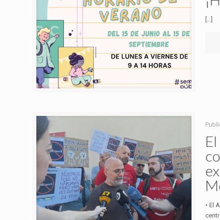
[...]
Publ
El
co
ex
M
• El 
centr