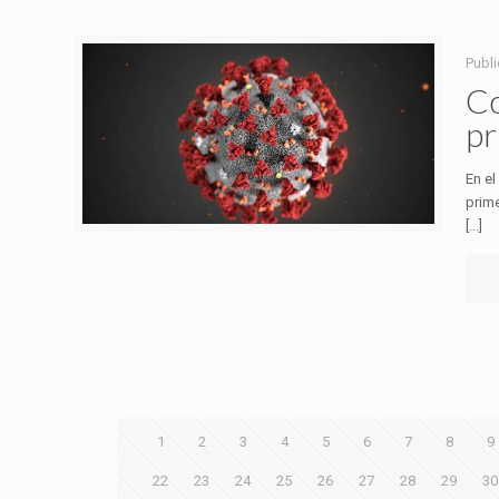
Publ
Co
pr
En el
prim
[...]
1
2
3
4
5
6
7
8
9
22
23
24
25
26
27
28
29
30