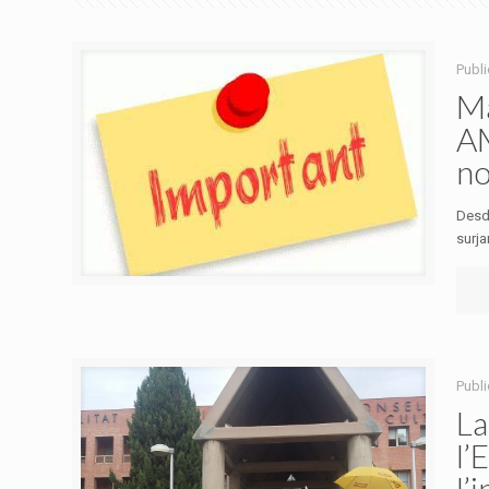
Publ
Ma
AM
no
Desd
surja
Publ
La
l’
l’