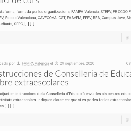
lataforma, formada per les organitzacions, FAMPA-València, STEPV, FE CCOO P
PV, Escola Valenciana, CAVECOVA, CGT, FAAVEM, FEPV, BEA, Campus Jove, Si
udiants, SEPC, […] [...]
icado por
FAMPA València
el
29 septiembre, 2020
Ca
strucciones de Conselleria de Educ
bre extraescolares
djuntem instruccions de la Conselleria d’Educació enviades als centres educ
ctivitats extraescolars. Indiquen clarament que sí es poden fer les extraescolar
s […] [...]