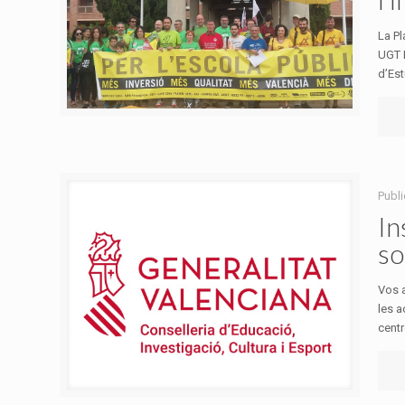
La P
UGT 
d’Est
Publ
In
so
Vos a
les a
centre