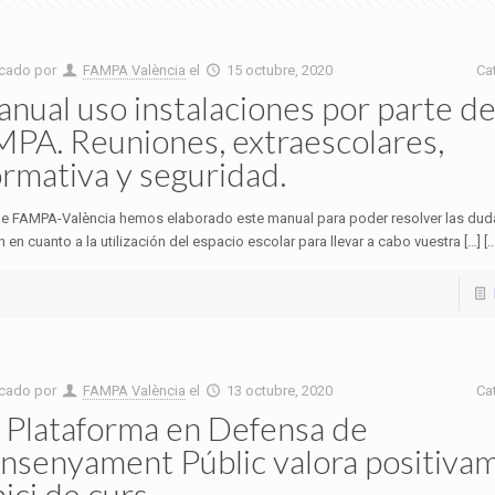
icado por
FAMPA València
el
15 octubre, 2020
Ca
nual uso instalaciones por parte de
PA. Reuniones, extraescolares,
rmativa y seguridad.
e FAMPA-València hemos elaborado este manual para poder resolver las dud
n en cuanto a la utilización del espacio escolar para llevar a cabo vuestra […] [...
icado por
FAMPA València
el
13 octubre, 2020
Ca
 Plataforma en Defensa de
Ensenyament Públic valora positiva
inici de curs