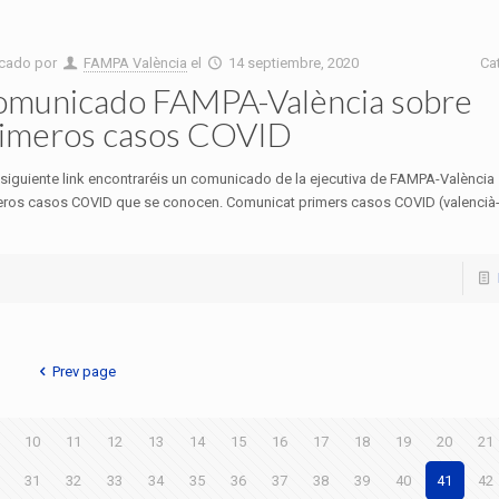
icado por
FAMPA València
el
14 septiembre, 2020
Ca
municado FAMPA-València sobre
imeros casos COVID
 siguiente link encontraréis un comunicado de la ejecutiva de FAMPA-València
eros casos COVID que se conocen. Comunicat primers casos COVID (valencià-
Prev page
10
11
12
13
14
15
16
17
18
19
20
21
31
32
33
34
35
36
37
38
39
40
41
42