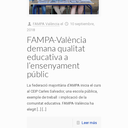
FAMPA València
el
10 septiembre,
2018
FAMPA-València
demana qualitat
educativa a
l’ensenyament
públic
La federació majoritària d’AMPA inicia el curs
al CEIP Carles Salvador, una escola pública,
exemple de treball i implicació de la
comunitat educativa. FAMPA-València ha
elegit […] [...]
Leer más