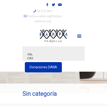
96 373 9811
fampa-valencia@fampa-
valencia.org
VAL
CAS
Donaciones DANA
Sin categoría