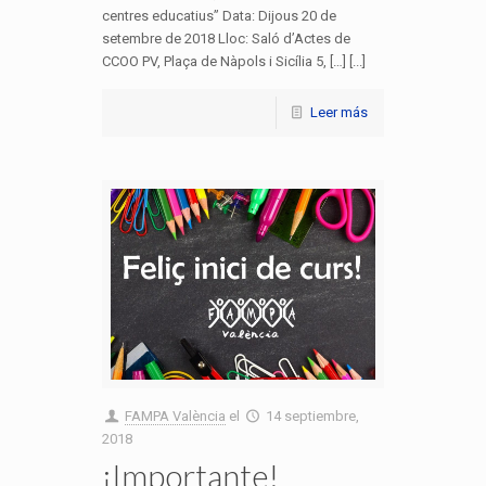
centres educatius” Data: Dijous 20 de
setembre de 2018 Lloc: Saló d’Actes de
CCOO PV, Plaça de Nàpols i Sicília 5, […] [...]
Leer más
FAMPA València
el
14 septiembre,
2018
¡Importante!