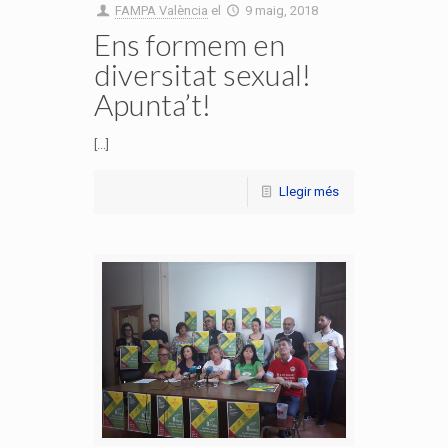
FAMPA València
el
9 maig, 2018
Ens formem en
diversitat sexual!
Apunta’t!
[...]
Llegir més