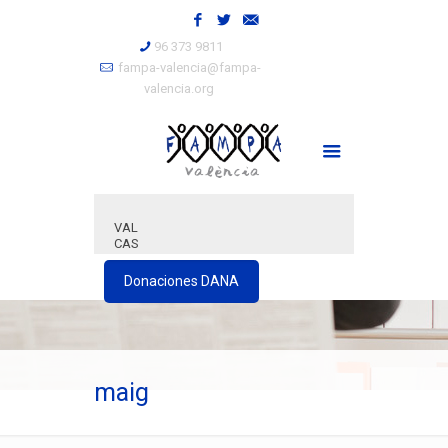
96 373 9811
fampa-valencia@fampa-
valencia.org
VAL
CAS
Donaciones DANA
maig