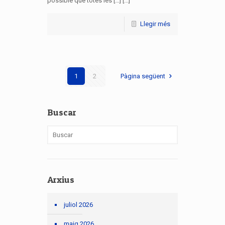
possible que totes les […] [...]
Llegir més
1
2
Pàgina següent
Buscar
Arxius
juliol 2026
maig 2026