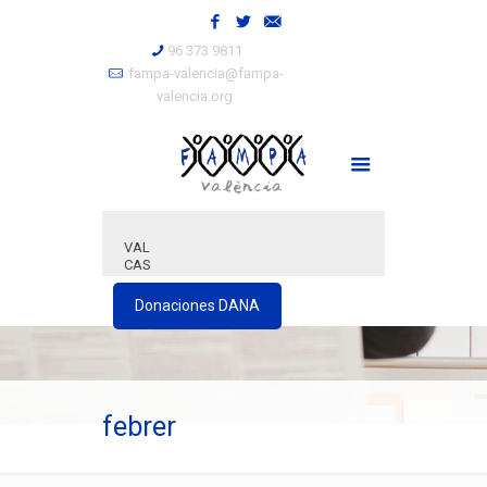
96 373 9811
fampa-valencia@fampa-
valencia.org
VAL
CAS
Donaciones DANA
febrer