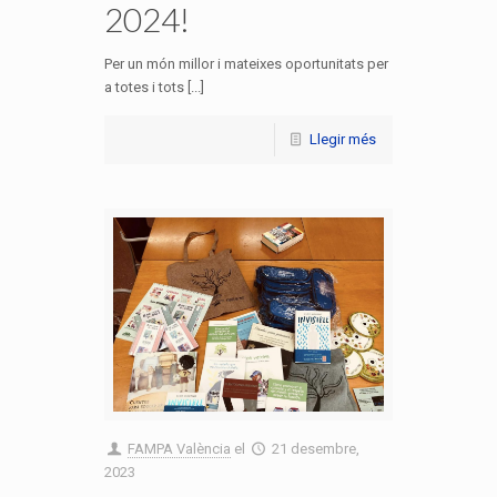
2024!
Per un món millor i mateixes oportunitats per
a totes i tots [...]
Llegir més
FAMPA València
el
21 desembre,
2023