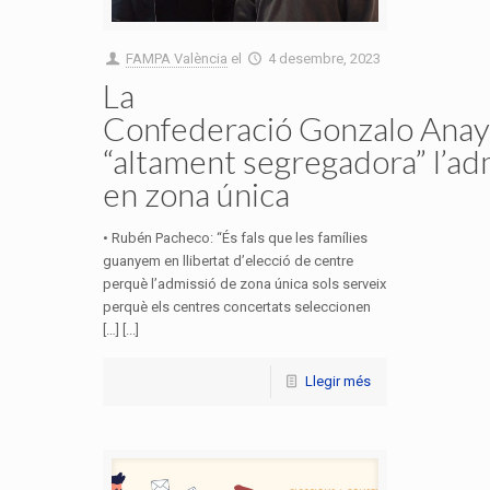
FAMPA València
el
4 desembre, 2023
La
Confederació Gonzalo Anaya
“altament segregadora” l’ad
en zona única
• Rubén Pacheco: “És fals que les famílies
guanyem en llibertat d’elecció de centre
perquè l’admissió de zona única sols serveix
perquè els centres concertats seleccionen
[…] [...]
Llegir més