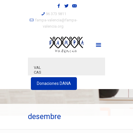
96 373 9811
fampa-valencia@fampa-
valencia.org
VAL
CAS
Donaciones DANA
desembre