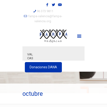
96 373 9811
fampa-valencia@fampa-
valencia.org
VAL
CAS
Donaciones DANA
octubre