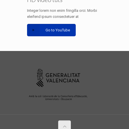
Integer lorem non enim fringilla orci. Morbi
eleifend ipsum consectetuer at
Go to YouTube