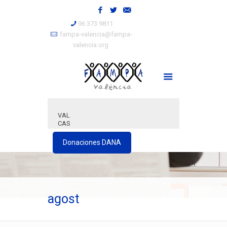
96 373 9811
fampa-valencia@fampa-
valencia.org
VAL
CAS
Donaciones DANA
agost