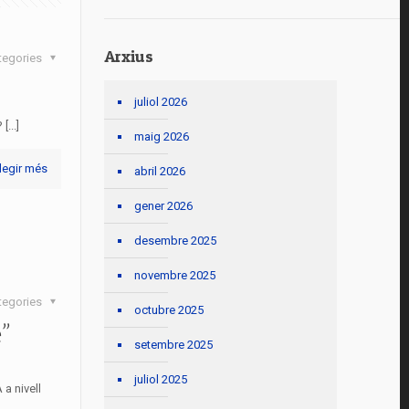
Arxius
tegories
juliol 2026
...]
maig 2026
legir més
abril 2026
gener 2026
desembre 2025
novembre 2025
tegories
octubre 2025
”
setembre 2025
juliol 2025
a nivell