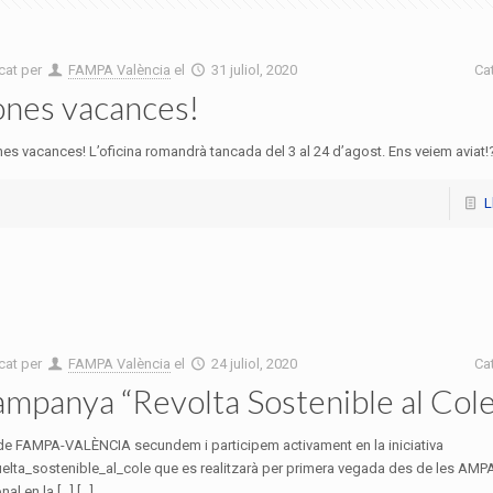
cat per
FAMPA València
el
31 juliol, 2020
Ca
nes vacances!
es vacances! L’oficina romandrà tancada del 3 al 24 d’agost. Ens veiem aviat!? [
L
cat per
FAMPA València
el
24 juliol, 2020
Ca
mpanya “Revolta Sostenible al Cole
de FAMPA-VALÈNCIA secundem i participem activament en la iniciativa
elta_sostenible_al_cole que es realitzarà per primera vegada des de les AMPA 
al en la […] [...]