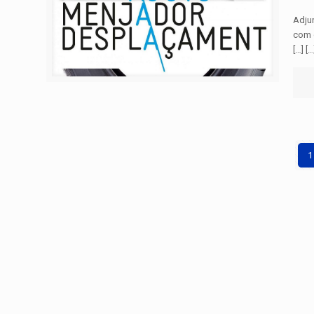
Adjun
com c
[…] [...
1