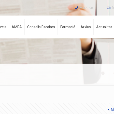
96 373 9811
f
veis
AMPA
Consells Escolars
Formació
Arxius
Actualitat
Mo