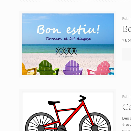
Publi
Bo
? Bon
Publi
Ca
Des 
#revu
nacion