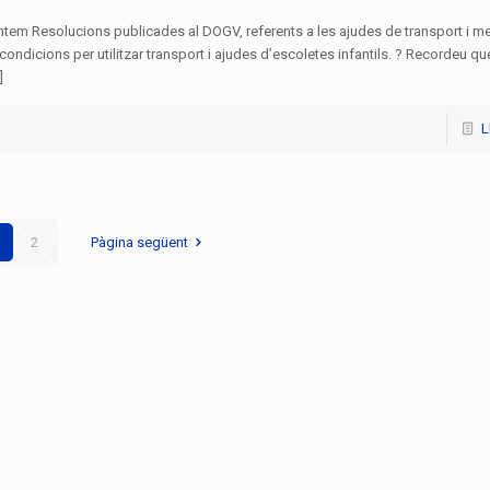
tem Resolucions publicades al DOGV, referents a les ajudes de transport i men
ondicions per utilitzar transport i ajudes d’escoletes infantils. ? Recordeu que
]
L
2
Pàgina següent