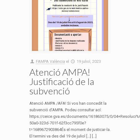
FAMPA València
el
19 juliol, 2023
Atenció AMPA!
Justificació de la
subvenció
Atenció AMPA /AFA! Si vos han concedit la
subvenció d’AMPA. Podeu consultar ací:
https://ceice.gva.es/documents/161863075/0/04+Resolu
50a0-323d-701f-62f3cc795f0e?
t=1689672903864És el moment de justicar-la.
El termini va des del 19 de juliol […] [...]