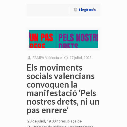
Llegir més
FAMPA València
el
17 juliol, 2023
Els moviments
socials valencians
convoquen la
manifestació ‘Pels
nostres drets, ni un
pas enrere’
·20 de juliol, 19.00 hores, plaça de