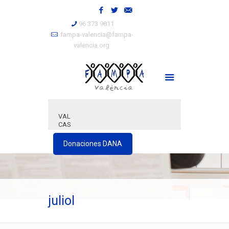
96 373 9811
fampa-valencia@fampa-
valencia.org
VAL
CAS
Donaciones DANA
juliol