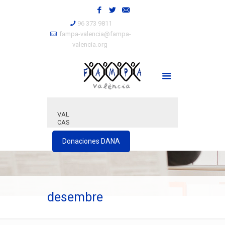
96 373 9811
fampa-valencia@fampa-
valencia.org
VAL
CAS
Donaciones DANA
desembre