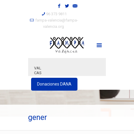
96 373 9811
fampa-valencia@fampa-
valencia.org
VAL
CAS
Donaciones DANA
gener