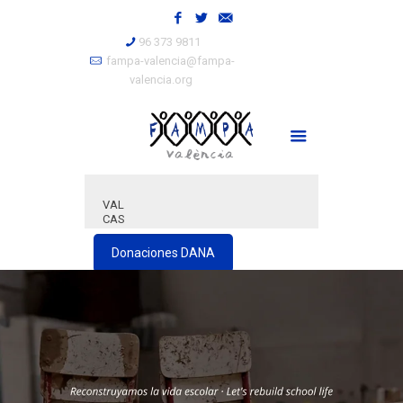
96 373 9811
fampa-valencia@fampa-
valencia.org
VAL
CAS
Donaciones DANA