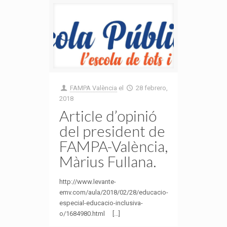
FAMPA València
el
28 febrero,
2018
Article d’opinió
del president de
FAMPA-València,
Màrius Fullana.
http://www.levante-
emv.com/aula/2018/02/28/educacio-
especial-educacio-inclusiva-
o/1684980.html [...]