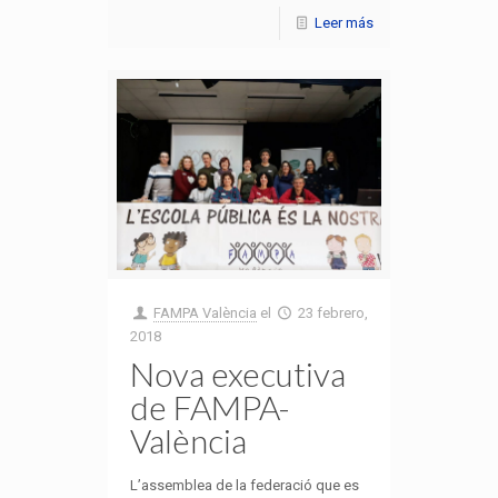
Leer más
FAMPA València
el
23 febrero,
2018
Nova executiva
de FAMPA-
València
L’assemblea de la federació que es