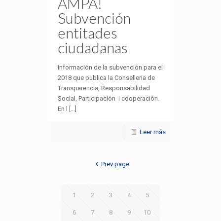
AMPA!
Subvención
entitades
ciudadanas
Información de la subvención para el
2018 que publica la Conselleria de
Transparencia, Responsabilidad
Social, Participación i cooperación.
En l [...]
Leer más
Prev page
1
2
3
4
5
6
7
8
9
10