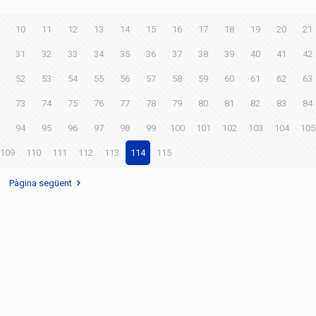
10
11
12
13
14
15
16
17
18
19
20
21
31
32
33
34
35
36
37
38
39
40
41
42
52
53
54
55
56
57
58
59
60
61
62
63
73
74
75
76
77
78
79
80
81
82
83
84
94
95
96
97
98
99
100
101
102
103
104
105
109
110
111
112
113
114
115
Pàgina següent