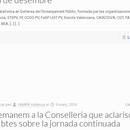
ataforma en Defensa de l’Ensenyament Públic, formada per les organitzacions
ncia, STEPV, FE CCOO PV, FeSP UGT PV, Escola Valenciana, CAVECOVA, CGT, F
BEA, […] [...]
L
cat per
FAMPA València
el
9 març, 2016
Ca
manem a la Conselleria que aclaris
btes sobre la jornada continuada