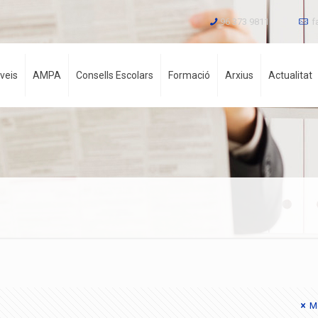
96 373 9811
f
veis
AMPA
Consells Escolars
Formació
Arxius
Actualitat
Mo