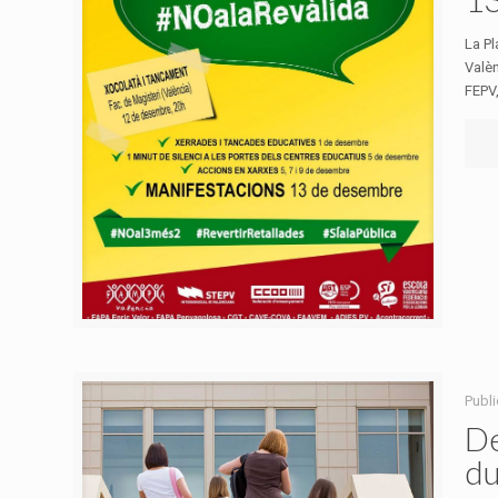
La Pl
Valè
FEPV, 
Publi
De
du