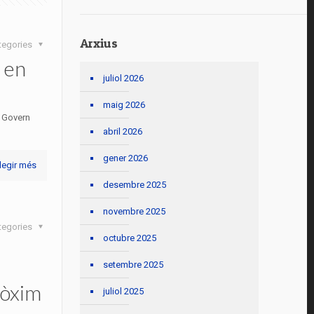
Arxius
tegories
 en
juliol 2026
maig 2026
e Govern
abril 2026
gener 2026
legir més
desembre 2025
novembre 2025
tegories
octubre 2025
setembre 2025
ròxim
juliol 2025