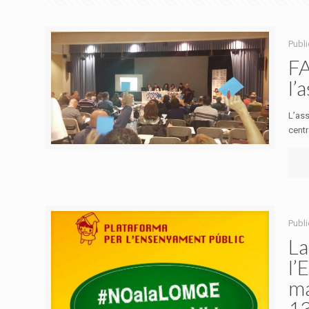
Publi
FA
l’
L’ass
centr
Publi
La
l’
ma
13