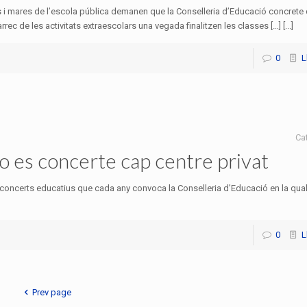
 i mares de l’escola pública demanen que la Conselleria d’Educació concrete 
àrrec de les activitats extraescolars una vegada finalitzen les classes […] [...]
0
L
Ca
no es concerte cap centre privat
concerts educatius que cada any convoca la Conselleria d’Educació en la qual
0
L
Prev page