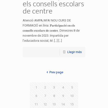
els consells escolars
de centre
Atenció AMPA/AFA! NOU CURS DE
FORMACIÓ en línia: 𝐏𝐚𝐫𝐭𝐢𝐜𝐢𝐩𝐚𝐜𝐢𝐨́ 𝐞𝐧 𝐞𝐥𝐬
𝐜𝐨𝐧𝐬𝐞𝐥𝐥𝐬 𝐞𝐬𝐜𝐨𝐥𝐚𝐫𝐬 𝐝𝐞 𝐜𝐞𝐧𝐭𝐫𝐞. Dimecres 8 de
novembre de 2023. Impartida per
l’educadora social, M. […] [...]
Llegir més
Prev page
1
2
3
4
5
6
7
8
9
10
11
12
13
14
15