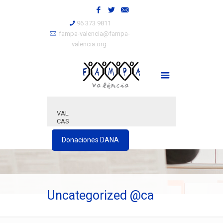
96 373 9811
fampa-valencia@fampa-
valencia.org
VAL
CAS
Donaciones DANA
Uncategorized @ca