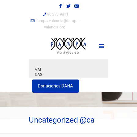
96 373 9811
fampa-valencia@fampa-
valencia.org
VAL
CAS
Donaciones DANA
Uncategorized @ca