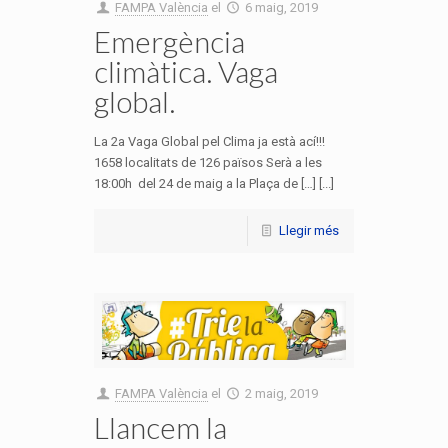
FAMPA València
el
6 maig, 2019
Emergència
climàtica. Vaga
global.
La 2a Vaga Global pel Clima ja està ací!!!
1658 localitats de 126 països Serà a les
18:00h del 24 de maig a la Plaça de […] [...]
Llegir més
FAMPA València
el
2 maig, 2019
Llancem la